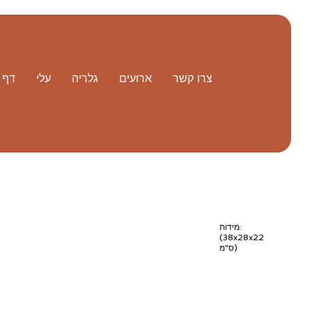
צרו קשר
ארועים
גלריה
עלי
דף 
מידות:
(38x28x22
ס"מ)